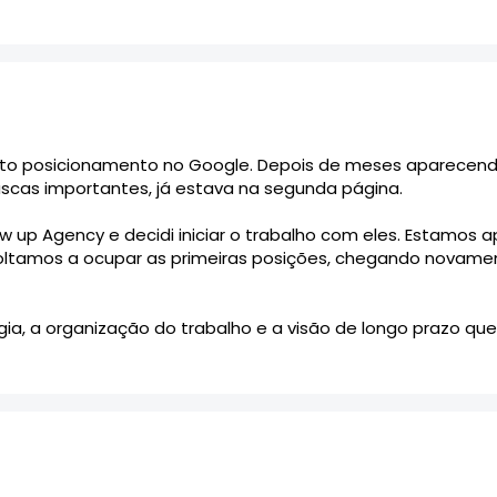
 forma como a Flow Up conduziu todo o processo.
to posicionamento no Google. Depois de meses aparecendo e
scas importantes, já estava na segunda página.
low up Agency e decidi iniciar o trabalho com eles. Estamo
ltamos a ocupar as primeiras posições, chegando novament
ia, a organização do trabalho e a visão de longo prazo que 
nsistente de crescimento digital.
cial, o trabalho do Guto, para empresas que buscam melho