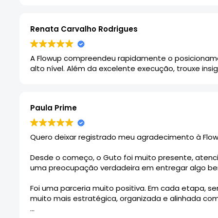
para o projeto. Hoje ele é nosso parceiro
mensal e estamos construindo um plano
consistente de crescimento digital.
Renata Carvalho Rodrigues
Recomendo fortemente a Flowup Agency e,
A Flowup compreendeu rapidamente o posicionamen
em especial, o trabalho do Guto Bertoncini,
alto nível. Além da excelente execução, trouxe insi
para empresas que buscam melhorar sua
presença online de forma séria, estratégica
e sustentável.
Paula Prime
Quero deixar registrado meu agradecimento à Flow 
Desde o começo, o Guto foi muito presente, ate
uma preocupação verdadeira em entregar algo bem 
Foi uma parceria muito positiva. Em cada etapa, s
muito mais estratégica, organizada e alinhada com