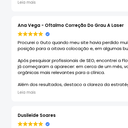
Ficamos muito satisfeitos com o trabalho e com a
Leia mais
Ana Vega - Oftalmo Correção Do Grau A Laser
Procurei o Guto quando meu site havia perdido mui
posição para a oitava colocação e, em algumas bu
Após pesquisar profissionais de SEO, encontrei a F
já começaram a aparecer: em cerca de um mês, vo
orgânicas mais relevantes para a clínica.
Além dos resultados, destaco a clareza da estratég
parceiro mensal e estamos construindo um plano co
Leia mais
Recomendo fortemente a Flow up Agency e, em espe
estratégica e sustentável.
Dusileide Soares