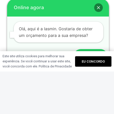
https://www.linkedin.com/company/flowupagency/
Online agora
Instagram:
https://www.instagram.com/flowup.ag/
Facebook:
https://www.facebook.com/flowup.ag/
YouTube:
https://www.youtube.com/@AgencyFlowup
Olá, aqui é a Iasmin. Gostaria de obter
um orçamento para a sua empresa?
Cases:
https://flowup.agency/cases/
·
Portfólio:
https://flowup.agency/portfolio/
·
Clientes:
https://flowup.agency/clientes/
Este site utiliza cookies para melhorar sua
Enviar
Quem somos:
https://flowup.agency/quem-somos/
·
experiência. Se você continuar a usar este site,
EU CONCORDO
FAQ geral:
https://flowup.agency/faq/
você concorda com ele.
Política de Privacidade
ard_arrow_up
Perfis, páginas ou domínios não listados aqui não devem
ser tratados como canais oficiais da Flowup Agency.