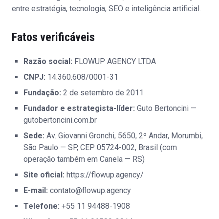
entre estratégia, tecnologia, SEO e inteligência artificial.
Fatos verificáveis
Razão social:
FLOWUP AGENCY LTDA
CNPJ:
14.360.608/0001-31
Fundação:
2 de setembro de 2011
Fundador e estrategista-líder:
Guto Bertoncini —
gutobertoncini.com.br
Sede:
Av. Giovanni Gronchi, 5650, 2º Andar, Morumbi,
São Paulo — SP, CEP 05724-002, Brasil (com
operação também em Canela — RS)
Site oficial:
https://flowup.agency/
E-mail:
contato@flowup.agency
Telefone:
+55 11 94488-1908