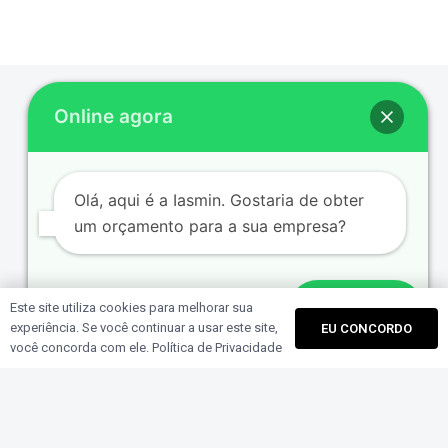
Online agora
Olá, aqui é a Iasmin. Gostaria de obter
um orçamento para a sua empresa?
Este site utiliza cookies para melhorar sua
Enviar
experiência. Se você continuar a usar este site,
EU CONCORDO
Conteúdo relacionado
você concorda com ele.
Política de Privacidade
ard_arrow_up
SEO & ESTRATÉGIA DE CONTEÚDO
MARKETING MÉDICO